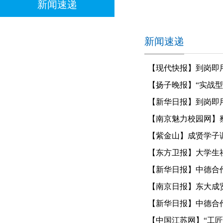
新闻速递
新闻速递
【现代快报】到岗即用
【扬子晚报】“实战型
【新华日报】到岗即用
【南京魅力校园网】
【紫金山】成贤学子
【东方卫报】大学生
【新华日报】中德合
【南京日报】东大成
【新华日报】中德合
【中国江苏网】“工匠