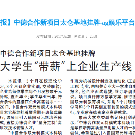
报】中德合作新项目太仓基地挂牌-ag娱乐平
发布日期：2017/09/28
浏览量：
2558