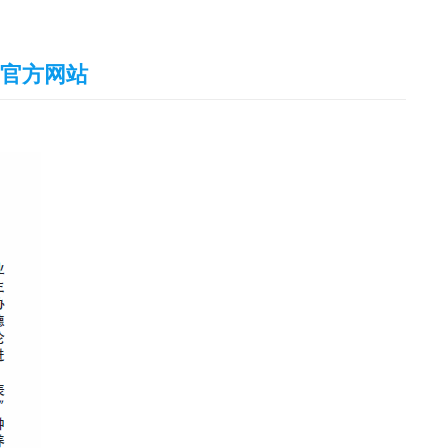
台官方网站