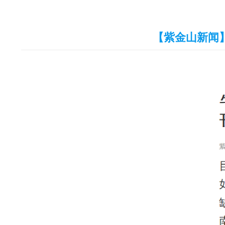
【紫金山新闻】