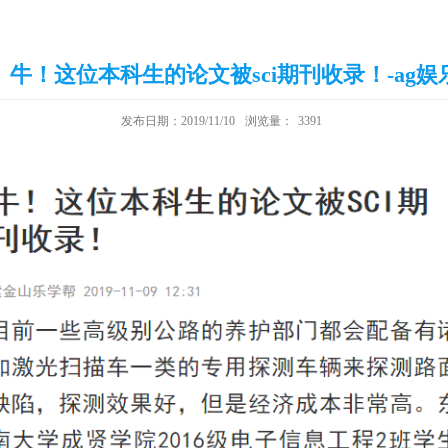
牛！这位本科生的论文被sci期刊收录！-ag
发布日期：2019/11/10
浏览量：
3391