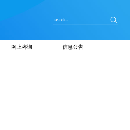
网上咨询
信息公告