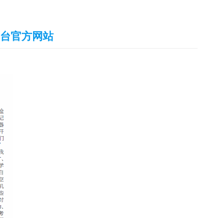
平台官方网站