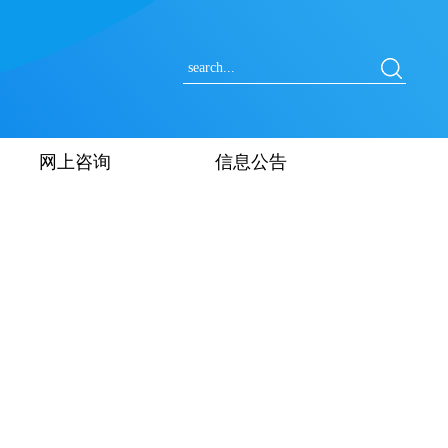
网上咨询
信息公告