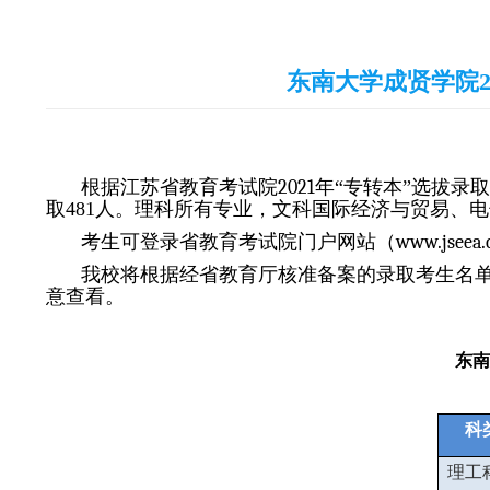
东南大学成贤学院2
根据江苏省教育考试院
202
1
年
“专转本”选拔录
取
481
人。
理科
所有专业
，
文科
国际经济与贸易、电
考生可登录省教育考试院门户网站（
www.jseea.
我校将根据经省教育厅核准备案的录取考生名
意查看。
东南
科
理工