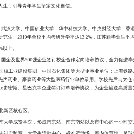
人生，引导青年学生坚定文化自信。
、武汉大学、中国矿业大学、华中科技大学、中央财经大学、香
研究生，
2019
年全校平均考研升学率达
13.2%
，江苏籍毕业生平
%
以上。
、国企及世界
500
强企业签订校企合作定向培养协议，全力促进毕
国核工业建设集团、中国石化集团等大型企事业单位；上海铁路
先声药业、豪森药业等大型医药行业单位录用。学校先后与太仓
.o
史密斯、星巴克等企业签订订单培养协议，为企业输送高质量
北新区核心区。
南大学成贤学院，形成南京站、南京南站以及市中心的一小时交
先进实验室、大学生活动中心、标准运动场、室内体育馆、足球