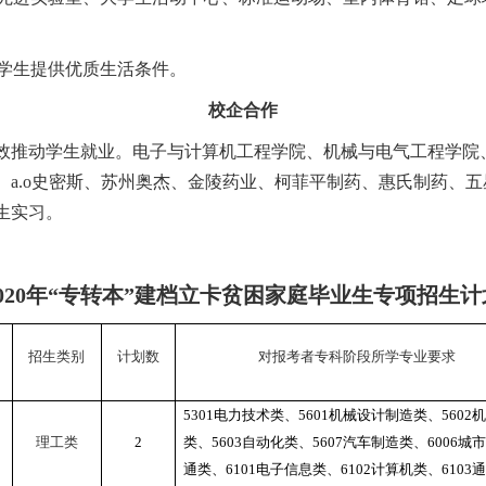
学生提供优质生活条件。
校企合作
效推动学生就业。电子与计算机工程学院、机械与电气工程学院
、
a.o
史密斯、苏州奥杰、金陵药业、柯菲平制药、惠氏制药、五
生实习。
020
年“专转本”建档立卡贫困家庭毕业生专项招生计
招生类别
计划数
对报考者专科阶段所学专业要求
5301
电力技术类、
5601
机械设计制造类、
5602
机
理工类
2
类、
5603
自动化类、
5607
汽车制造类、
6006
城市
通类、
6101
电子信息类、
6102
计算机类、
6103
通