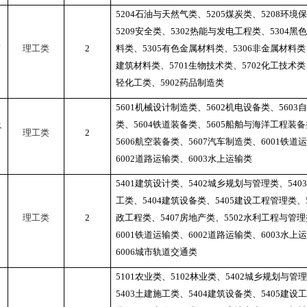
5204
石油与天然气类、
5205
煤炭类、
5208
环境保
5209
安全类、
5302
热能与发电工程类、
5304
黑色
艺
理工类
2
料类、
5305
有色金属材料类、
5306
非金属材料类
建筑材料类、
5701
生物技术类、
5702
化工技术类
轻化工类、
5902
药品制造类
5601
机械设计制造类、
5602
机电设备类、
5603
自
及
类、
5604
铁道装备类、
5605
船舶与海洋工程装备
理工类
2
5606
航空装备类、
5607
汽车制造类、
6001
铁道运
6002
道路运输类、
6003
水上运输类
5401
建筑设计类、
5402
城乡规划与管理类、
5403
工类、
5404
建筑设备类、
5405
建设工程管理类、
理工类
2
政工程类、
5407
房地产类、
5502
水利工程与管理
6001
铁道运输类、
6002
道路运输类、
6003
水上运
6006
城市轨道交通类
5101
农业类、
5102
林业类、
5402
城乡规划与管理
5403
土建施工类、
5404
建筑设备类、
5405
建设工