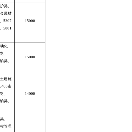
护类、
金属材
、
5307
15000
、
5801
动化
类、
15000
输类、
土建施
5406
市
类、
14000
输类、
类、
程管理