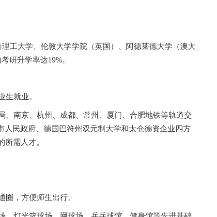
港理工大学、伦敦大学学院（英国）、阿德莱德大学（澳大
均考研升学率达
19%
。
业生就业。
局、南京、杭州、成都、常州、厦门、合肥地铁等轨道交
市人民政府、德国巴符州双元制大学和太仓德资企业四方
的所需人才。
通圈，方便师生出行。
场、灯光篮球场、网球场、乒乓球馆、健身馆等先进基础