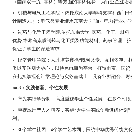
（国家双一流
a
学科）等方面的学科优势，为行业企业培养
•
机械与电气工程学院：依托东南大学学科支撑和西门子
计制造人才；电气类专业继承东南大学“面向电力行业办
•
制药与化学工程学院
:
依托东南大学“医药、化工、材料
优势
,
培养高素质制药与化工类及功能材料、药事管理、护
保证了学生的深造需求。
•
经济管理学院：人才培养遵循“既融又专、互相依存、
类以互联网为核心，以特色电商为平台，打造电商、国贸
在扎实掌握会计学理论与实务基础上，具备业财融合、财
no.3
：实践创新、个性发展
•
率先实行学分制，高度重视学生个性发展，在多个时段
•
重视应用型人才培养，实施“大学生实践创新训练计划
利。
•
30
个学生社团、
4
个学生艺术团，围绕中华优秀传统文