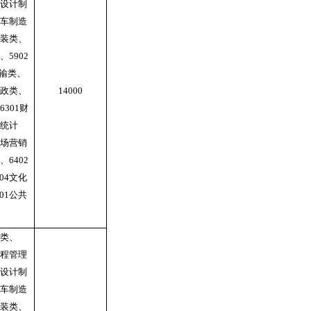
设计制
车制造
装类、
、
5902
输类、
政类、
14000
6301
财
统计
场营销
、
6402
04
文化
01
公共
类、
程管理
设计制
车制造
装类、