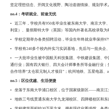
坚定理想信念、开阔文化视野、陶冶道德情操、规划学术
no.4
：考研就业、前途无忧
•
近三年，学校共有
950
名毕业生被东南大学、南京大学
利亚）、曼彻斯特大学（英国）等国内外著名高校录取为
•
学校定期举办各类招聘活动，毕业生年终就业率保持
97
•
学校有
240
多个校内外实习实训基地，先后与一批央企
•
一大批毕业生被中国航天科技集团、中铁建设集团、中
通行业；国有四大银行、四大会计师事务所等金融行业；
合作培养“太仓双元制人才项目”；杭州地铁、五星电器、
a
no.5
：区位优越、生活便捷
•
坐落于东南大学浦口校区，位于国家级新区——南京江
•
地铁三号线贯通东南大学九龙湖校区、四牌楼校区和东
•
学校建筑面积约
30
万平方米，拥有现代化图书馆、各类