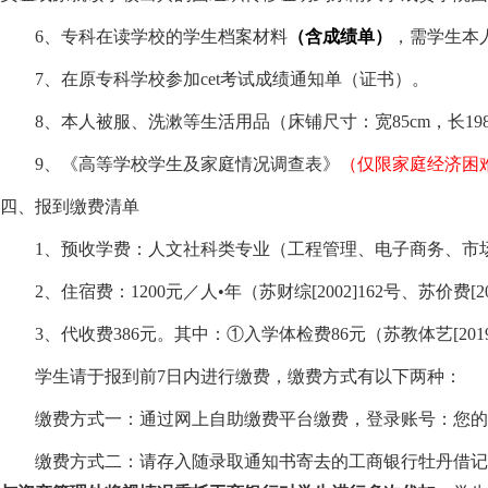
6
、专科在读学校的学生档案材料
（含成绩单）
，需学生本
7
、在原专科学校参加
cet
考试成绩通知单（证书）。
8
、本人被服、洗漱等生活用品（床铺尺寸：宽
85cm
，长
19
9
、《高等学校学生及家庭情况调查表》
（仅限家庭经济困
四、报到缴费清单
1
、预收学费：人文社科类专业（工程管理、电子商务、市
2
、住宿费：
1200
元／人•年（苏财综
[2002]162
号、苏价费
[2
3
、代收费
386
元。其中：①入学体检费
86
元（苏教体艺
[201
学生请于报到前
7
日内进行缴费，缴费方式有以下两种：
缴费方式一：通过网上自助缴费平台缴费，登录账号：您的
缴费方式二：请存入随录取通知书寄去的工商银行牡丹借记