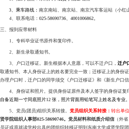
3
、乘车路线：
南京南站、南京站、南京汽车客运站（小红
4
、联系电话：
025-58690736
、
4001006862
。
三、报到应带材料
1
、专科毕业证书原件和复印件。
2
、新生录取通知书。
3
、户口迁移证。新生根据本人意愿，可以不迁户口，
迁户
取通知书、本人身份证上的姓名要完全一致；迁移证上的身份证
办理户口时，迁户口的同学须交《户口迁移证》和《
新生户口信
4
、身份证和照片。提供身份证原件及本人签字的身份证复
自备近期一寸同底照片
12
张，照片背面用铅笔写上姓名及专业
5
、党员
(
团员
)
组织关系转接。
党员组织关系转接：
转出单
贤学院组织人事部
025-58690746
。党员材料和纸质介绍信
（外省
员证或原就读学校出具的团组织转移证明到东南大学成贤学院团