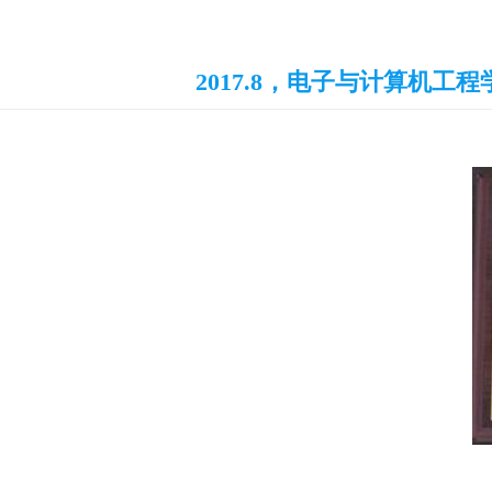
2017.8，电子与计算机