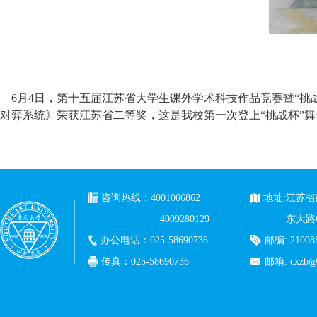
6月4日，第十五届江苏省大学生课外学术科技作品竞赛暨“挑战杯
对弈系统》荣获江苏省二等奖，这是我校第一次登上“挑战杯”舞
咨询热线：4001006862
地址:江苏
4009280129
东大路
办公电话：025-58690736
邮编: 21008
传真：025-58690736
邮箱:
cxzb@