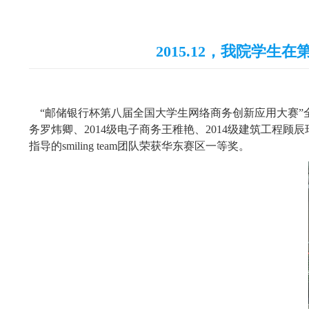
2015.12，我院学
“邮储银行杯第八届全国大学生网络商务创新应用大赛”全国
务罗炜卿、2014级电子商务王稚艳、2014级建筑工程
指导的smiling team团队荣获华东赛区一等奖。