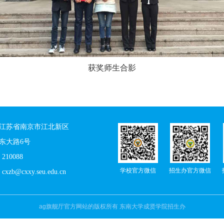
获奖师生合影
:江苏省南京市江北新区
东大路6号
210088
学校官方微信
招生办官方微信
:
cxzb@cxxy.seu.edu.cn
ag旗舰厅官方网站的版权所有 东南大学成贤学院招生办