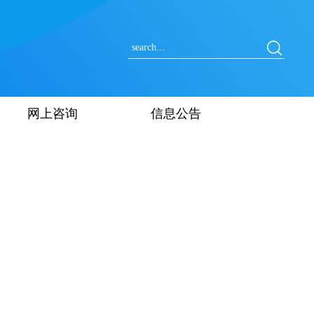
网上咨询
信息公告