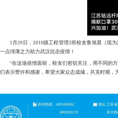
1
月
29
日，
2010
级工程管理
2
班校友鲁旭晨（现为
一点绵薄之力助力武汉抗击疫情！
“在这场疫情面前，校友们密切关注，用不同的
们表示赞许和感谢，希望大家众志成城，共克时艰，
咨询热线：4001006862
地址:江苏
4009280129
东大路