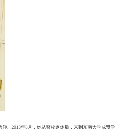
信仰。
2013
年
8
月，她从警校退休后，来到东南大学成贤学