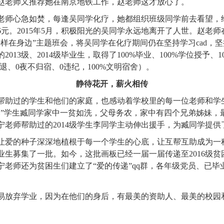
赵老师又推荐她在南京地铁工作，赵老师这才放心了。
老师心急如焚，每逢吴同学化疗，她都组织班级同学前去看望，
6
元。
2015
年
5
月，积极阳光的吴同学永远地离开了人世。赵老师
榜样在身边”主题班会，将吴同学在化疗期间仍在坚持学习
cad
，坚
的
2013
级、
2014
级毕业生，取得了
100%
毕业、
100%
学位授予、
1
退、
0
夜不归宿、
0
违纪，
100%
文明宿舍）。
静待花开，薪火相传
帮助过的学生和他们的家庭，也感动着学校里的每一位老师和学
本”学生臧同学家中一贫如洗，父母务农，家中有四个兄弟姊妹，
宁老师帮助过的
2014
级学生李同学主动伸出援手，为臧同学提供
让爱的种子深深地植根于每一个学生的心底，让互帮互助成为一
业生募集了一批。如今，这批画板已经一届一届传递至
2016
级贫
老师还为贫困生们建立了“爱的传递”
qq
群，各年级党员、已毕
易放弃学业，因为在他们的身后，有最美的资助人、最美的校园