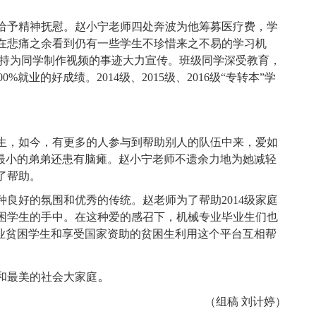
给予精神抚慰。赵小宁老师四处奔波为他筹募医疗费，学
在悲痛之余看到仍有一些学生不珍惜来之不易的学习机
持为同学制作视频的事迹大力宣传。班级同学深受教育，
00%
就业的好成绩。
2014
级、
2015
级、
2016
级“专转本”学
生，如今，有更多的人参与到帮助别人的队伍中来，爱如
最小的弟弟还患有脑瘫。赵小宁老师不遗余力地为她减轻
了帮助。
种良好的氛围和优秀的传统。赵老师为了帮助
2014
级家庭
困学生的手中。在这种爱的感召下，机械专业毕业生们也
业贫困学生和享受国家资助的贫困生利用这个平台互相帮
。
和最美的社会大家庭
（组稿 刘计婷）