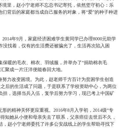
环境里，赵小宁老师不忘总书记寄托，依然坚守初心：乐
他们背后的家庭都当成自己服务的对象，将“爱”的种子种进
。
2014
年
9
月，家庭经济困难学生黄同学已办理
8000
元助学
作没找着，仅有的生活费还被骗光了，生活再次陷入困
集保暖的毛衣、棉衣、羽绒服，并举办了“捐助棉衣毛
水汇聚成一片汪洋便能春回大地。
身努力改变困境。为此，赵老师千方百计为贫困学生创造
款之后的生活成了问题，于是联系了学校资助中心，为两位
负担，选择当兵入伍，复学后努力学习，现已考上中国矿
无形的精神关怀更应重视。
2016
年
8
月入学初，
2014
级“专
才得知她从小便和母亲失去了联系，父亲癌症去世后不久，
结，赵小宁老师委托了许多公安战线上的学生帮助寻找下