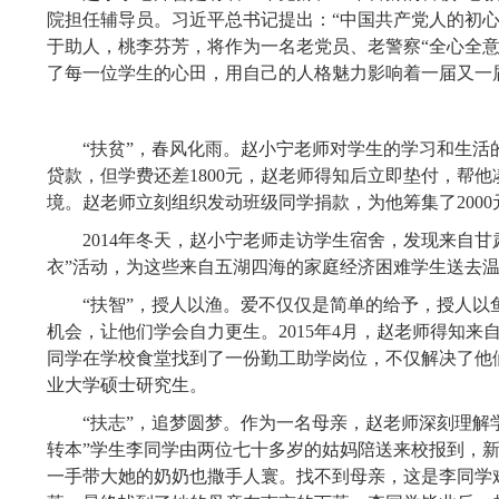
院担任辅导员。习近平总书记提出：“中国共产党人的初
于助人，桃李芬芳，将作为一名老党员、老警察“全心全意
了每一位学生的心田，用自己的人格魅力影响着一届又一
“扶贫”，春风化雨。赵小宁老师对学生的学习和生
贷款，但学费还差
1800
元，赵老师得知后立即垫付，帮他
境。赵老师立刻组织发动班级同学捐款，为他筹集了
2000
2014
年冬天，赵小宁老师走访学生宿舍，发现来自甘
衣”活动，为这些来自五湖四海的家庭经济困难学生送去
“扶智”，授人以渔。爱不仅仅是简单的给予，授人
机会，让他们学会自力更生。
2015
年
4
月，赵老师得知来
同学在学校食堂找到了一份勤工助学岗位，不仅解决了他
业大学硕士研究生。
“扶志”，追梦圆梦。作为一名母亲，赵老师
深刻理解
转本”学生李同学由两位七十多岁的姑妈陪送来校报到，
一手带大她的奶奶也撒手人寰。找不到母亲，这是李同学