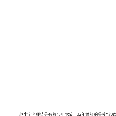
赵小宁老师曾是有着
43
年党龄、
32
年警龄的警校“老