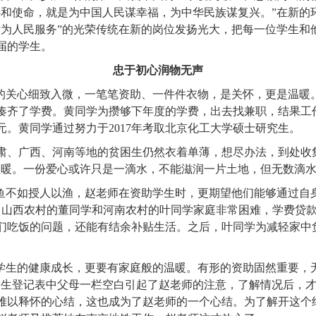
心和使命，就是为中国人民谋幸福，为中华民族谋复兴。”在新的
为人民服务”的光荣传统在新的岗位发扬光大，把每一位学生和
届的学生。
忠于初心润物无声
活的关心细致入微，一笔笔资助、一件件衣物，是关怀，更是温暖
凑齐了学费。黄同学为攒够下年度的学费，出去找兼职，结果工
元。黄同学通过努力于
2017
年考取北京化工大学硕士研究生。
肃、广西、河南等地的贫困生仍然衣着单薄，想尽办法，到处收
温暖。一份爱心或许只是一滴水，不能滋润一片土地，但无数滴
以鱼不如授人以渔，赵老师在资助学生时，更期望他们能够通过自
自山西农村的董同学和河南农村的叶同学家庭非常困难，学费贷
们吃饭的问题，还能有结余补贴生活。之后，叶同学为减轻家中
学生的健康成长，更要有家庭般的温暖。有形的资助固然重要，
新生登记表中父母一栏空白引起了赵老师的注意，了解情况后，
难以释怀的心结，这也成为了赵老师的一个心结。为了解开这个