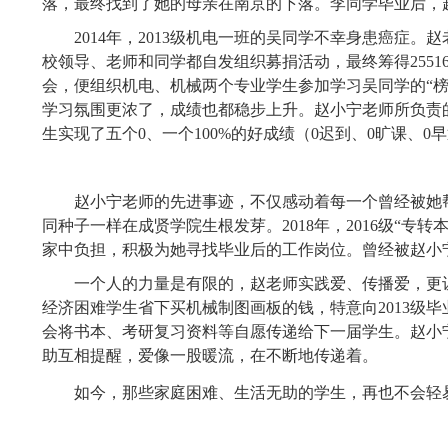
落，最终找到了她的母亲在南京的下落。李同学毕业后，
2014
年，
2013
级机电一班的吴同学不幸身患癌症。赵
校领导、老师和同学都自发组织募捐活动，最终筹得
2551
会，便组织机电、机械两个专业学生参加学习吴同学的“
学习氛围更浓了，成绩也都稳步上升。赵小宁老师所负责
生实现了五个
0
、一个
100%
的好成绩（
0
迟到、
0
旷课、
0
早
赵小宁老师的先进事迹，不仅感动着每一个曾经被她
同种子一样在成贤学院生根发芽。
2018
年，
2016
级“专转
家中负担，积极为她寻找毕业后的工作岗位。曾经被赵小
一个人的力量是有限的，赵老师实践爱、传播爱，更
经济困难学生省下买机械制图画板的钱，特意向
2013
级毕
会将书本、考研复习资料等自愿传递给下一届学生。赵小宁
助互相提醒，爱像一股暖流，在不断地传递着。
如今，那些家庭困难、生活无助的学生，再也不会轻