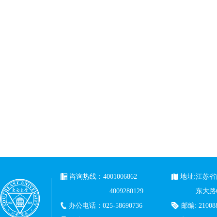
咨询热线：4001006862
地址:江苏
4009280129
东大路
办公电话：025-58690736
邮编: 21008