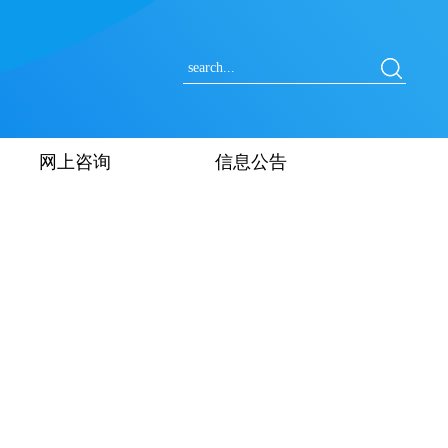
网上咨询
信息公告