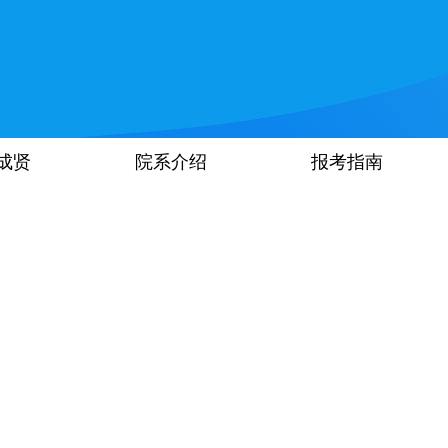
成贤
院系介绍
报考指南