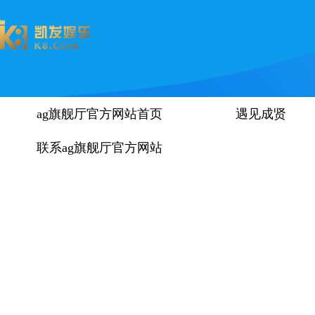
ag旗舰厅官方网站首页
遇见成贤
联系ag旗舰厅官方网站