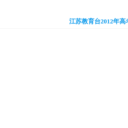
江苏教育台2012年