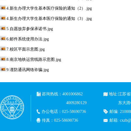
4.新生办理大学生基本医疗保险的通知（2）.jpg
4.新生办理大学生基本医疗保险的通知（3）.jpg
5.自愿放弃参保承诺书.jpg
6.邮件系统使用办法.jpg
7.校区平面示意图.jpg
8.南京地铁运营线路示意图.jpg
9.谨防通讯网络诈骗.jpg
咨询热线：4001006862
地址:江苏
4009280129
东大路
办公电话：025-58690736
邮编: 21008
传真：025-58690736
邮箱:
cxzb@