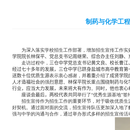
制药与化学工程
为
深入
落实学校招生工作部署，增加招生宣传工作实
学院院长林保平、党总支书记周继荣、综合办主任刘静、
走访过程中，
三仓中学党总支书记黄文良、校长曹江
经过七十多年的发展，三仓中学已跻身盐城市高中教育第
送数十位优质生源
表示衷心感谢，
并着重
介绍了
成贤学院
人才
造福社会
的强烈
意愿
。
林保平院长
重点
围绕制药与化
行业，应当大力发展，未来将大有作为
。同时
，
他也衷心
座谈会最后，两校代表共同
举行了“优秀生源基地”签
招生宣传作为招生工作的重要
环节
，对于吸收优质生
好契机。通过面对面的交流，招生宣传队伍更加深入地了
强与中学的沟通与合作，通过举办形式多样的招生宣传活