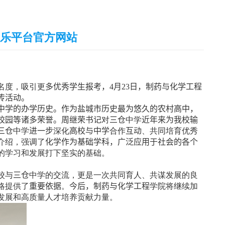
娱乐平台官方网站
名度，吸引更
多优秀学生报考，
4
月
23
日，制药与化学工程
传活动。
中学的办学历史。作为盐城市历史最为悠久的农村高中，
校园等诸多荣誉。周继荣书记
对
三仓
中学
近年来为我校输
三仓
中学
进一步
深化
高校与中学
合作
互动
、共同培育优秀
介绍，强调了
化学作为基础学科，广泛应用于社会的各个
的学习和发展打下坚实的基础。
校与
三仓
中学的交流，更是一次共同育人、共谋发展的良
略提供了
重要依据
。
今后，制药与化学工程
学院将继续加
发展和高质量人才培养贡献力量。