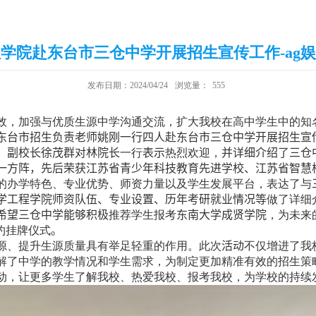
学院赴东台市三仓中学开展招生宣传工作-ag
发布日期：2024/04/24
浏览量：
555
效，加强与优质生源中学沟通交流，扩大我校在高中学生中的知
东台市招生负责老师姚刚一行四人赴东台市三仓中学开展招生宣
、副校长徐茂群对林院长
一行
表示
热烈欢迎，
并详细介绍了三仓
一方阵，先后荣获江苏省青少年科技教育先进学校、江苏省智慧
的办学特色、专业优势、师资力量以及学生发展平台，表达了与
学工程学院师资队伍、专业设置、历年考研就业情况等
做了详细
希望三仓中学能够积极
推荐学生报考
东南大学成贤学院
，为未来
约挂牌仪式
。
源、提升生源质量具有举足轻重的作用。此次
活动
不仅增进了我
解了中学的教学情况和学生需求，为制定更加精准有效的招生策
动，让更多学生了解我校、热爱我校、报考我校，为学校的持续