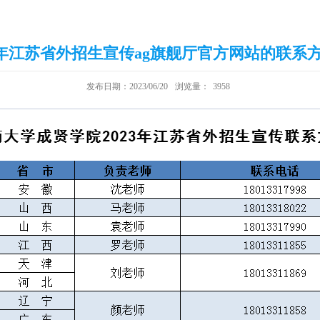
3年江苏省外招生宣传ag旗舰厅官方网站的联系方
发布日期：2023/06/20
浏览量：
3958