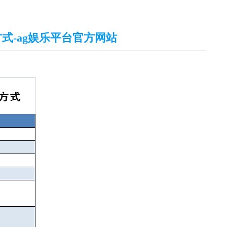
式-ag娱乐平台官方网站