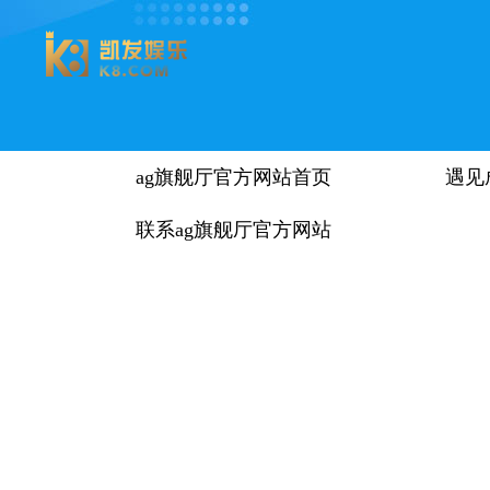
ag旗舰厅官方网站首页
遇见
联系ag旗舰厅官方网站