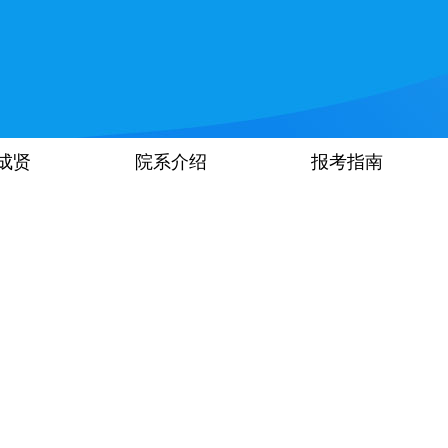
成贤
院系介绍
报考指南