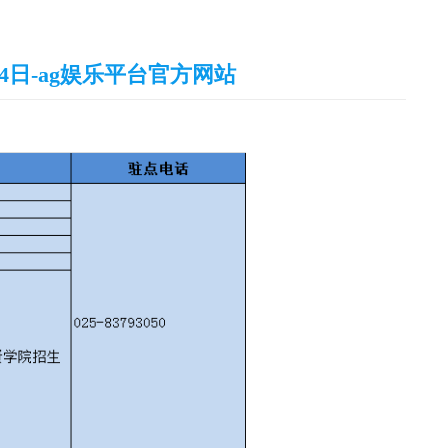
4日-ag娱乐平台官方网站