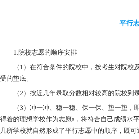
平行志
1.
院校志愿的顺序安排
（
1
）在符合条件的院校中，按考生对院校
受的垫底。
（
2
）按近几年录取分数相对较高的院校到
（
3
）冲一冲、稳一稳、保一保、垫一垫，即
得着的理想学校作为志愿
a
，将符合自己成绩水平
几所学校就自然形成了平行志愿中的顺序，既可