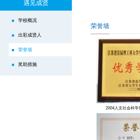
遇见成贤
学校概况
荣誉墙
出彩成贤人
荣誉墙
奖助措施
2004人文社会科