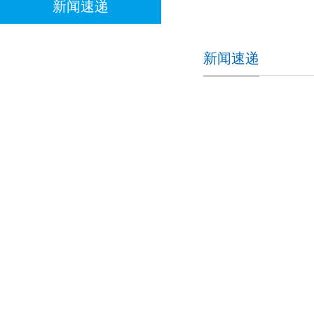
新闻速递
新闻速递